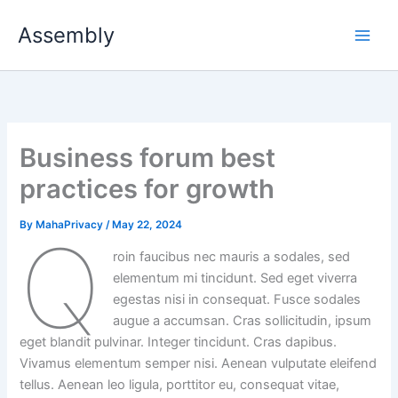
Skip
Assembly
to
content
Business forum best
practices for growth
By
MahaPrivacy
/
May 22, 2024
Q
roin faucibus nec mauris a sodales, sed
elementum mi tincidunt. Sed eget viverra
egestas nisi in consequat. Fusce sodales
augue a accumsan. Cras sollicitudin, ipsum
eget blandit pulvinar. Integer tincidunt. Cras dapibus.
Vivamus elementum semper nisi. Aenean vulputate eleifend
tellus. Aenean leo ligula, porttitor eu, consequat vitae,