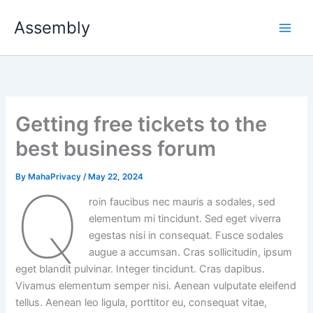
Skip
Assembly
to
content
Getting free tickets to the
best business forum
By
MahaPrivacy
/
May 22, 2024
Q
roin faucibus nec mauris a sodales, sed
elementum mi tincidunt. Sed eget viverra
egestas nisi in consequat. Fusce sodales
augue a accumsan. Cras sollicitudin, ipsum
eget blandit pulvinar. Integer tincidunt. Cras dapibus.
Vivamus elementum semper nisi. Aenean vulputate eleifend
tellus. Aenean leo ligula, porttitor eu, consequat vitae,