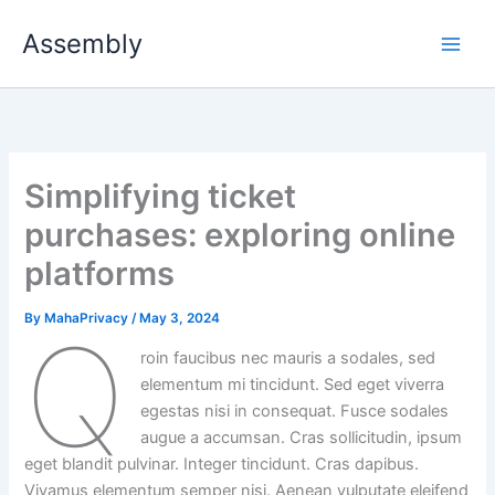
Skip
Assembly
to
content
Simplifying ticket
purchases: exploring online
platforms
By
MahaPrivacy
/
May 3, 2024
Q
roin faucibus nec mauris a sodales, sed
elementum mi tincidunt. Sed eget viverra
egestas nisi in consequat. Fusce sodales
augue a accumsan. Cras sollicitudin, ipsum
eget blandit pulvinar. Integer tincidunt. Cras dapibus.
Vivamus elementum semper nisi. Aenean vulputate eleifend