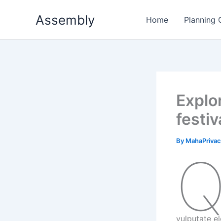
Skip
Assembly
to
Home
Planning
content
Explor
festiv
By
MahaPriva
vulputate el