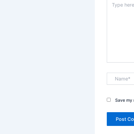
here..
Name*
Save my n