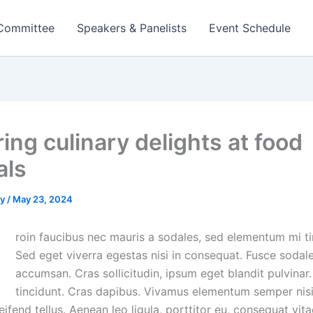
 Committee
Speakers & Panelists
Event Schedule
ing culinary delights at food
als
cy
/
May 23, 2024
Q
roin faucibus nec mauris a sodales, sed elementum mi ti
Sed eget viverra egestas nisi in consequat. Fusce sodal
accumsan. Cras sollicitudin, ipsum eget blandit pulvinar.
tincidunt. Cras dapibus. Vivamus elementum semper nis
eifend tellus. Aenean leo ligula, porttitor eu, consequat vita