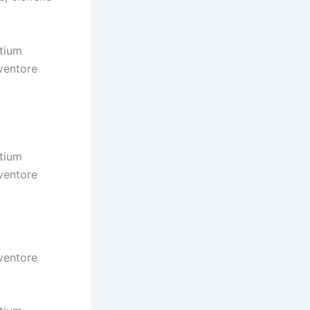
ntium
ventore
ntium
ventore
m
ventore