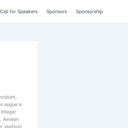
Call for Speakers
Sponsors
Sponsorship
ncidunt.
es augue a
 Integer
i. Aenean
e, eleifend