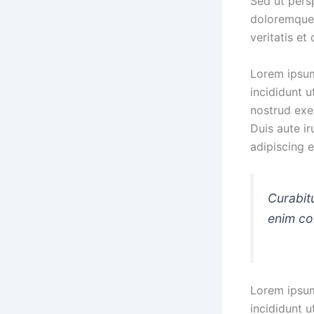
Sed ut pers
doloremque 
veritatis et
Lorem ipsum
incididunt 
nostrud exe
Duis aute ir
adipiscing el
Curabitu
enim con
Lorem ipsum
incididunt 