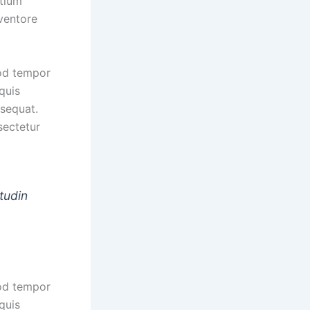
ntium
ventore
mod tempor
quis
nsequat.
sectetur
tudin
mod tempor
quis