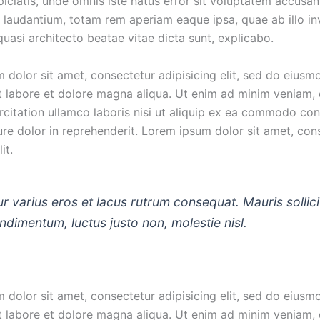
piciatis, unde omnis iste natus error sit voluptatem accusa
laudantium, totam rem aperiam eaque ipsa, quae ab illo in
 quasi architecto beatae vitae dicta sunt, explicabo.
 dolor sit amet, consectetur adipisicing elit, sed do eius
ut labore et dolore magna aliqua. Ut enim ad minim veniam, 
rcitation ullamco laboris nisi ut aliquip ex ea commodo co
ure dolor in reprehenderit. Lorem ipsum dolor sit amet, con
it.
r varius eros et lacus rutrum consequat. Mauris sollici
dimentum, luctus justo non, molestie nisl.
 dolor sit amet, consectetur adipisicing elit, sed do eius
ut labore et dolore magna aliqua. Ut enim ad minim veniam, 