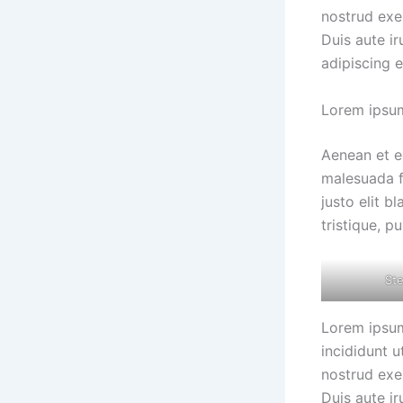
nostrud exe
Duis aute ir
adipiscing el
Lorem ipsum
Aenean et eg
malesuada fa
justo elit 
tristique, p
Ste
Lorem ipsum
incididunt 
nostrud exe
Duis aute ir