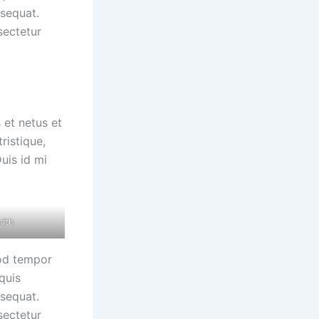
nsequat.
sectetur
 et netus et
ristique,
uis id mi
mith
mod tempor
quis
nsequat.
sectetur