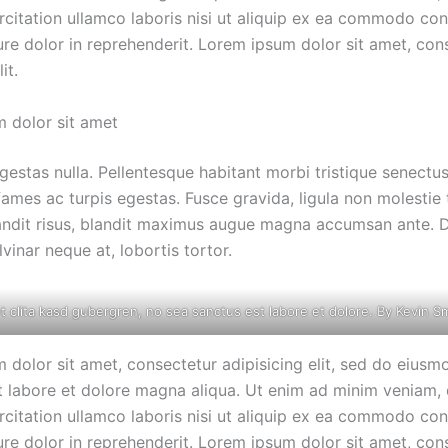
rcitation ullamco laboris nisi ut aliquip ex ea commodo co
ure dolor in reprehenderit. Lorem ipsum dolor sit amet, con
it.
 dolor sit amet
estas nulla. Pellentesque habitant morbi tristique senectus
mes ac turpis egestas. Fusce gravida, ligula non molestie t
blandit risus, blandit maximus augue magna accumsan ante. D
ulvinar neque at, lobortis tortor.
t clita kasd gubergren, no sea sanctus est labore et dolore. By
Kevin S
 dolor sit amet, consectetur adipisicing elit, sed do eius
ut labore et dolore magna aliqua. Ut enim ad minim veniam, 
rcitation ullamco laboris nisi ut aliquip ex ea commodo co
ure dolor in reprehenderit. Lorem ipsum dolor sit amet, con