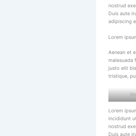
nostrud exe
Duis aute ir
adipiscing el
Lorem ipsum
Aenean et eg
malesuada fa
justo elit 
tristique, p
Ste
Lorem ipsum
incididunt 
nostrud exe
Duis aute ir