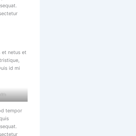
nsequat.
sectetur
 et netus et
ristique,
uis id mi
mith
mod tempor
quis
nsequat.
sectetur