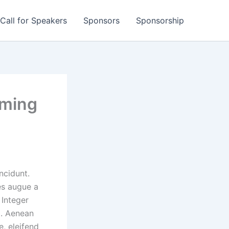
Call for Speakers
Sponsors
Sponsorship
aming
ncidunt.
es augue a
 Integer
i. Aenean
e, eleifend