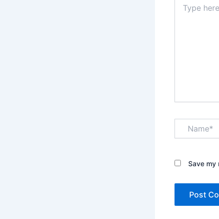
here..
Name*
Save my n