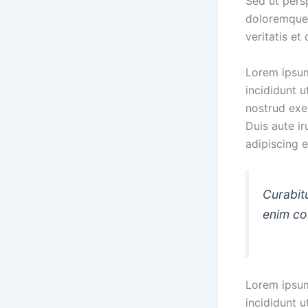
Sed ut pers
doloremque 
veritatis et
Lorem ipsum
incididunt 
nostrud exe
Duis aute ir
adipiscing el
Curabitu
enim con
Lorem ipsum
incididunt 