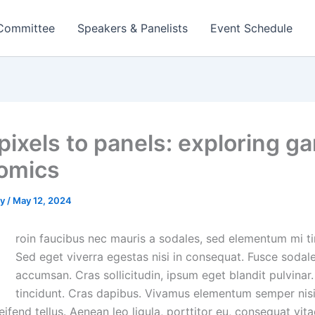
 Committee
Speakers & Panelists
Event Schedule
pixels to panels: exploring g
omics
cy
/
May 12, 2024
Q
roin faucibus nec mauris a sodales, sed elementum mi ti
Sed eget viverra egestas nisi in consequat. Fusce sodal
accumsan. Cras sollicitudin, ipsum eget blandit pulvinar.
tincidunt. Cras dapibus. Vivamus elementum semper nis
eifend tellus. Aenean leo ligula, porttitor eu, consequat vita