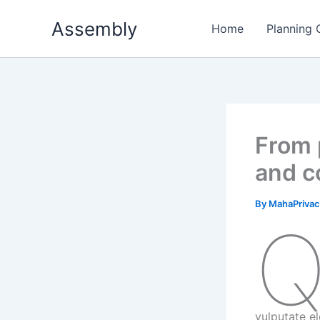
Skip
Assembly
to
Home
Planning
content
From 
and c
By
MahaPriva
vulputate el