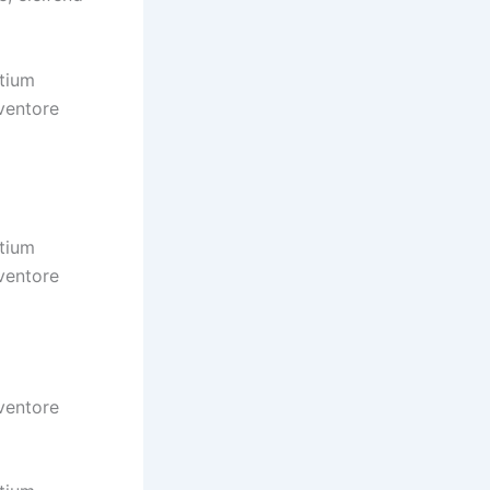
ntium
ventore
ntium
ventore
m
ventore