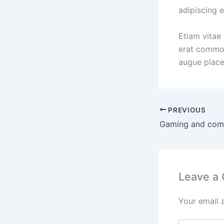
adipiscing el
Etiam vitae 
erat commod
augue place
PREVIOUS
Leave a
Your email 
Type