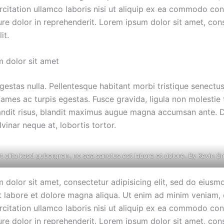
rcitation ullamco laboris nisi ut aliquip ex ea commodo co
ure dolor in reprehenderit. Lorem ipsum dolor sit amet, con
it.
 dolor sit amet
estas nulla. Pellentesque habitant morbi tristique senectus
mes ac turpis egestas. Fusce gravida, ligula non molestie t
blandit risus, blandit maximus augue magna accumsan ante. D
ulvinar neque at, lobortis tortor.
t clita kasd gubergren, no sea sanctus est labore et dolore. By
Kevin S
 dolor sit amet, consectetur adipisicing elit, sed do eius
ut labore et dolore magna aliqua. Ut enim ad minim veniam, 
rcitation ullamco laboris nisi ut aliquip ex ea commodo co
ure dolor in reprehenderit. Lorem ipsum dolor sit amet, con