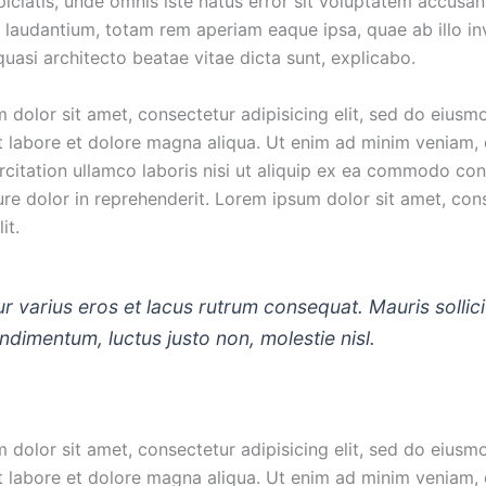
piciatis, unde omnis iste natus error sit voluptatem accusa
laudantium, totam rem aperiam eaque ipsa, quae ab illo in
 quasi architecto beatae vitae dicta sunt, explicabo.
 dolor sit amet, consectetur adipisicing elit, sed do eius
ut labore et dolore magna aliqua. Ut enim ad minim veniam, 
rcitation ullamco laboris nisi ut aliquip ex ea commodo co
ure dolor in reprehenderit. Lorem ipsum dolor sit amet, con
it.
r varius eros et lacus rutrum consequat. Mauris sollici
dimentum, luctus justo non, molestie nisl.
 dolor sit amet, consectetur adipisicing elit, sed do eius
ut labore et dolore magna aliqua. Ut enim ad minim veniam, 