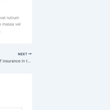
 vel rutrum
e massa vel
.
NEXT
The importance of insurance in today’s financial planning